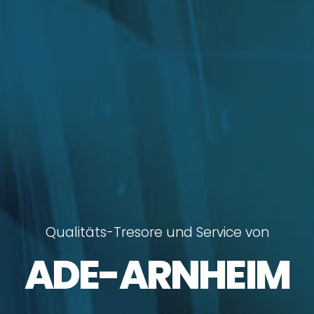
Q
u
a
l
i
t
ä
t
s
-
T
r
e
s
o
r
e
u
n
d
S
e
r
v
i
c
e
v
o
n
ADE-ARNHEIM