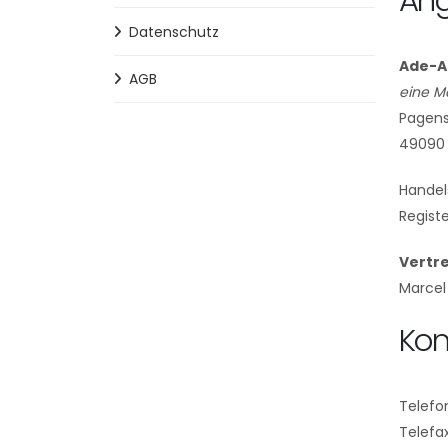
An
Datenschutz
Ade-A
AGB
eine M
Pagens
49090
Handel
Regist
Vertr
Marcel
Kon
Telefo
Telefa