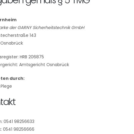
gaben gemäß § 5 TMG
rnheim
arke der GARNY Sicherheitstechnik GmbH
techerstraße 143
 Osnabrück
sregister: HRB 206875
ergericht: Amtsgericht Osnabrück
eten durch:
 Plege
takt
n:
0541 98256633
x: 0541 98256666