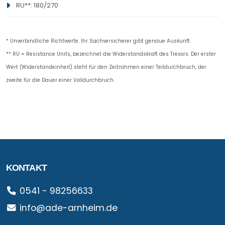
RU**: 180/270
* Unverbindliche Richtwerte. Ihr Sachversicherer gibt genaue Auskunft.
** RU = Resistance Units, bezeichnet die Widerstandskraft des Tresors. Der erster
Wert (Widerstandeinheit) steht für den Zeitrahmen einer Teildurchbruch, der
zweite für die Dauer einer Volldurchbruch.
KONTAKT
0541 - 98256633
info@ade-arnheim.de