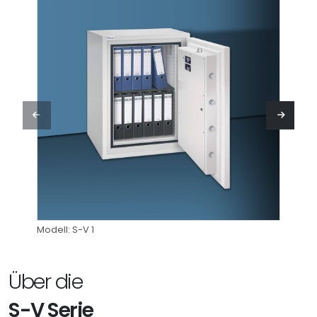
Modell: S-V 1
Modell
Über die
S-V Serie