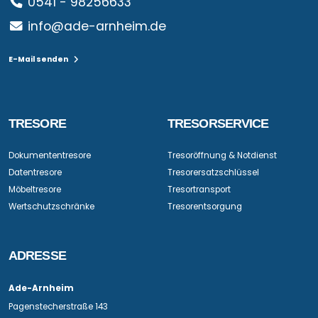
0541 - 98256633
info@ade-arnheim.de
E-Mail senden
TRESORE
TRESORSERVICE
Dokumententresore
Tresoröffnung & Notdienst
Datentresore
Tresorersatzschlüssel
Möbeltresore
Tresortransport
Wertschutzschränke
Tresorentsorgung
ADRESSE
Ade-Arnheim
Pagenstecherstraße 143