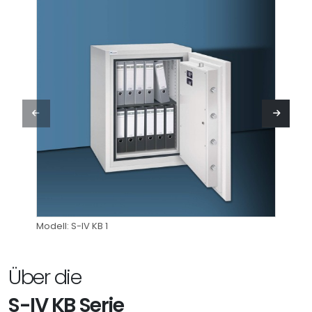
Modell: S-IV KB 1
Modell
Über die
S-IV KB Serie