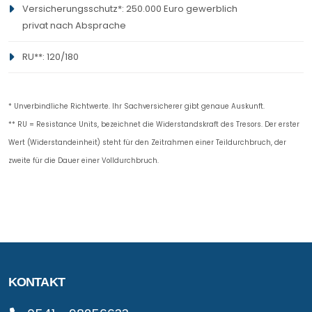
Versicherungsschutz*: 250.000 Euro gewerblich
Arnheim
730
490
privat nach Absprache
S-IV KB
7
RU**: 120/180
* Unverbindliche Richtwerte. Ihr Sachversicherer gibt genaue Auskunft.
** RU = Resistance Units, bezeichnet die Widerstandskraft des Tresors. Der erster
Wert (Widerstandeinheit) steht für den Zeitrahmen einer Teildurchbruch, der
zweite für die Dauer einer Volldurchbruch.
KONTAKT