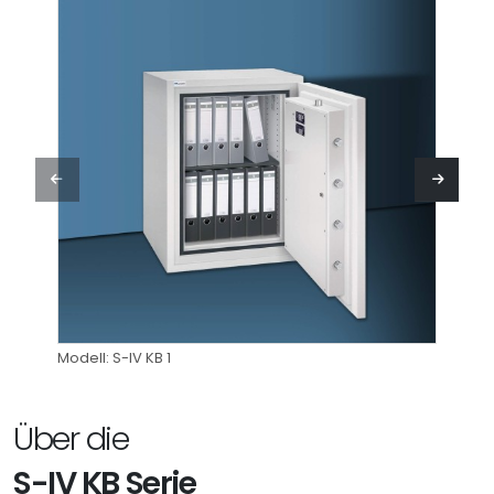
Modell: S-IV KB 1
Modell
Über die
S-IV KB Serie