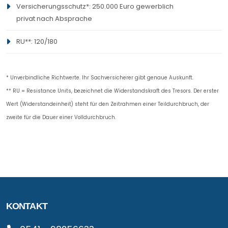
Versicherungsschutz*: 250.000 Euro gewerblich
Arnheim
730
490
privat nach Absprache
S-IV KB
7
RU**: 120/180
* Unverbindliche Richtwerte. Ihr Sachversicherer gibt genaue Auskunft.
** RU = Resistance Units, bezeichnet die Widerstandskraft des Tresors. Der erster
Wert (Widerstandeinheit) steht für den Zeitrahmen einer Teildurchbruch, der
zweite für die Dauer einer Volldurchbruch.
KONTAKT