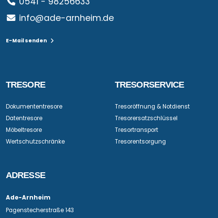
0541 - 98256633
info@ade-arnheim.de
E-Mail senden
TRESORE
TRESORSERVICE
Dokumententresore
Tresoröffnung & Notdienst
Datentresore
Tresorersatzschlüssel
Möbeltresore
Tresortransport
Wertschutzschränke
Tresorentsorgung
ADRESSE
Ade-Arnheim
Pagenstecherstraße 143